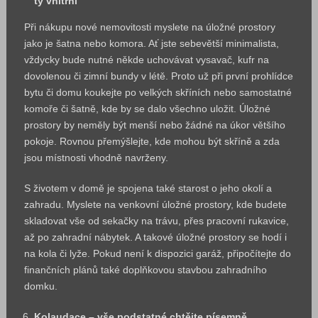
ty vnitřní
Při nákupu nové nemovitosti myslete na úložné prostory
jako je šatna nebo komora. Ať jste sebevětší minimalista,
vždycky bude nutné někde uchovávat vysavač, kufr na
dovolenou či zimní bundy v létě. Proto už při první prohlídce
bytu či domu koukejte po velkých skříních nebo samostatné
komoře či šatně, kde by se dalo všechno uložit. Úložné
prostory by neměly být menší nebo žádné na úkor většího
pokoje. Rovnou přemýšlejte, kde mohou být skříně a zda
jsou místnosti vhodně navrženy.
S životem v domě je spojena také starost o jeho okolí a
zahradu. Myslete na venkovní úložné prostory, kde budete
skladovat vše od sekačky na trávu, přes pracovní rukavice,
až po zahradní nábytek. A takové úložné prostory se hodí i
na kola či lyže. Pokud není k dispozici garáž, připočítejte do
finančních plánů také doplňkovou stavbou zahradního
domku.
Kolaudace – vše podstatné chtějte písemně