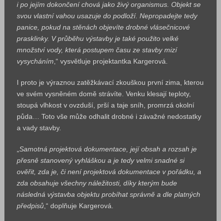
i po jejím dokončení chová jako živý organismus. Objekt se
svou vlastní vahou usazuje do podloží. Nepropadejte tedy
panice, pokud na stěnách objevíte drobné vlásečnicové
prasklinky. V průběhu výstavby je také použito velké
množství vody, která postupem času ze stavby mizí
vysycháním
,“ vysvětluje projektantka Kargerová.
I proto je výraznou zatěžkávací zkouškou první zima, kterou
ve svém vysněném domě strávíte. Venku klesají teploty,
stoupá vlhkost v ovzduší, prší a taje sníh, promrzá okolní
půda… Toto vše může odhalit drobné i závažné nedostatky
a vady stavby.
„
Samotná projektová dokumentace, její obsah a rozsah je
přesně stanovený vyhláškou a je tedy velmi snadné si
ověřit, zda je, či není projektová dokumentace v pořádku, a
zda obsahuje všechny náležitosti, díky kterým bude
následná výstavba objektu probíhat správně a dle platných
předpisů
,“ doplňuje Kargerová.