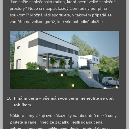
Jste spíše společenská rodina, která ocení velké společné
prostory? Nebo si naopak každý člen rodiny potrpí na
soukromí? Možná rádi sportujete, v takovém případě se
zaměřte na velkou garáž, kde vše pohodlně uložíte.
Finální cena – vše má svou cenu, nenechte se opít
rohlíkem
Některé firmy lákají své zákazníky na absurdně nízké ceny.
Zjistěte si raději hned ze začátku, jestli udaná cena
zahrnuje i pozemek, základovou desku, terénní úpravy,