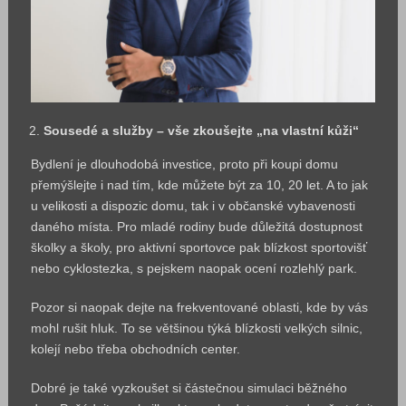
Sousedé a služby – vše zkoušejte „na vlastní kůži“
Bydlení je dlouhodobá investice, proto při koupi domu
přemýšlejte i nad tím, kde můžete být za 10, 20 let. A to jak
u velikosti a dispozic domu, tak i v občanské vybavenosti
daného místa. Pro mladé rodiny bude důležitá dostupnost
školky a školy, pro aktivní sportovce pak blízkost sportovišť
nebo cyklostezka, s pejskem naopak ocení rozlehlý park.
Pozor si naopak dejte na frekventované oblasti, kde by vás
mohl rušit hluk. To se většinou týká blízkosti velkých silnic,
kolejí nebo třeba obchodních center.
Dobré je také vyzkoušet si částečnou simulaci běžného