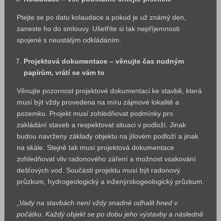
Ptejte se po datu kolaudace a pokud je už známý den,
zaneste ho do smlouvy. Ušetříte si tak nepříjemnosti
spojené s neustálým odkládáním.
Projektová dokumentace – věnujte čas nudným
papírům, vrátí se vám to
Věnujte pozornost projektové dokumentaci ke stavbě, která
musí být vždy provedena na míru zájmové lokalitě a
pozemku. Projekt musí zohledňovat podmínky pro
zakládání staveb a respektovat situaci v podloží. Jinak
budou navrženy základy objektu na jílovém podloží a jinak
na skále. Stejně tak musí projektová dokumentace
zohledňovat vliv radonového záření a možnost vsakování
dešťových vod. Součástí projektu musí být radonový
průzkum, hydrogeologický a inženýrskogeologický průzkum.
„
Vady na stavbách není vždy snadné odhalit hned v
počátku. Každý objekt se po dobu jeho výstavby a následně