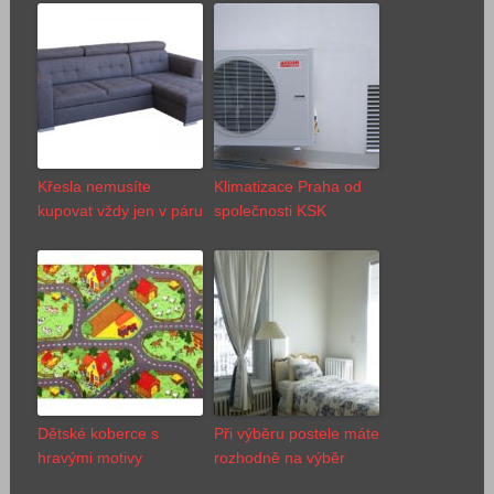
Křesla nemusíte
Klimatizace Praha od
kupovat vždy jen v páru
společnosti KSK
Dětské koberce s
Při výběru postele máte
hravými motivy
rozhodně na výběr