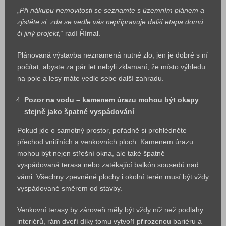
„
Při nákupu nemovitosti se seznamte s územním plánem a
zjistěte si, zda se vedle vás nepřipravuje další etapa domů
či jiný projekt
,“ radí Římal.
Plánovaná výstavba neznamená nutné zlo, jen je dobré s ní
počítat, abyste za pár let nebyli zklamaní, že místo výhledu
na pole a lesy máte vedle sebe další zahradu.
Pozor na vodu – kamenem úrazu mohou být okapy
stejně jako špatné vyspádování
Pokud jde o samotný prostor, pořádně si prohlédněte
přechod vnitřních a venkovních ploch. Kamenem úrazu
mohou být nejen střešní okna, ale také špatně
vyspádovaná terasa nebo zatékající balkón sousedů nad
vámi. Všechny zpevněné plochy i okolní terén musí být vždy
vyspádované směrem od stavby.
Venkovní terasy by zároveň měly být vždy níž než podlahy
interiérů, rám dveří díky tomu vytvoří přirozenou bariéru a