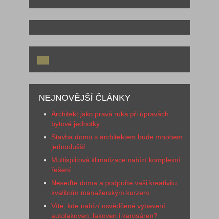
NEJNOVĚJŠÍ ČLÁNKY
Architekt jako pravá ruka při úpravách
bytové jednotky
Stavba domu s architektem bude mnohem
jednodušší
Multisplitová klimatizace nabízí komplexní
řešení
Neseďte doma a podpořte vaši kreativitu
kvalitním manažerským kurzem
Víte, kde nabízí osvědčené vybavení
autolakoven, lakoven i karosáren?