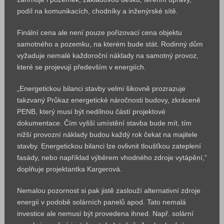
podíl na komunikacích, chodníky a inženýrské sítě.
Finální cena ale není pouze pořizovací cena objektu
samotného a pozemku, na kterém bude stát. Rodinný dům
vyžaduje nemalé každoroční náklady na samotný provoz,
které se projevují především v energiích.
„Energetickou bilanci stavby velmi šikovně prozrazuje
takzvaný Průkaz energetické náročnosti budovy, zkráceně
PENB, který musí být nedílnou částí projektové
dokumentace. Čím vyšší umístění stavba bude mít, tím
nižší provozní náklady budou každý rok čekat na majitele
stavby. Energetickou bilanci lze ovlivnit tloušťkou zateplení
fasády, nebo například výběrem vhodného zdroje vytápění,“
doplňuje projektantka Kargerová.
Nemalou pozornost si pak jistě zaslouží alternativní zdroje
energií v podobě solárních panelů apod. Tato nemalá
investice ale nemusí být provedena ihned. Např. solární