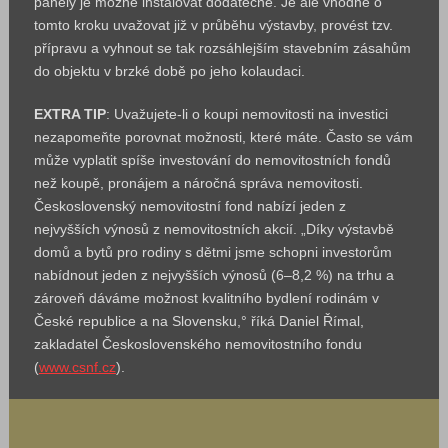
panely je možné instalovat dodatečně. Je ale vhodné o
tomto kroku uvažovat již v průběhu výstavby, provést tzv.
přípravu a vyhnout se tak rozsáhlejším stavebním zásahům
do objektu v brzké době po jeho kolaudaci.
EXTRA TIP
: Uvažujete-li o koupi nemovitosti na investici
nezapomeňte porovnat možnosti, které máte. Často se vám
může vyplatit spíše investování do nemovitostních fondů
než koupě, pronájem a náročná správa nemovitosti.
Československý nemovitostní fond nabízí jeden z
nejvyšších výnosů z nemovitostních akcií. „Díky výstavbě
domů a bytů pro rodiny s dětmi jsme schopni investorům
nabídnout jeden z nejvyšších výnosů (6–8,2 %) na trhu a
zároveň dáváme možnost kvalitního bydlení rodinám v
České republice a na Slovensku,° říká Daniel Římal,
zakladatel Československého nemovitostního fondu
(
www.csnf.cz
).