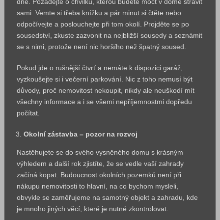
dne. Požádejte o chvilku, kterou budete moct v domě strávit
sami. Vemte si třeba knížku a pár minut si čtěte nebo
odpočívejte a poslouchejte při tom okolí. Projděte se po
sousedství, zkuste zazvonit na nejbližší sousedy a seznámit
se s nimi, protože není nic horšího než špatný soused.
Pokud jde o rušnější čtvrť a nemáte k dispozici garáž,
vyzkoušejte si i večerní parkování. Nic z toho nemusí být
důvody, proč nemovitost nekoupit, nikdy ale neuškodí mít
všechny informace a i se všemi nepříjemnostmi dopředu
počítat.
Okolní zástavba – pozor na rozvoj
Nastěhujete se do svého vysněného domu s krásným
výhledem a další rok zjistíte, že se vedle vaší zahrady
začíná kopat. Budoucnost okolních pozemků není při
nákupu nemovitosti to hlavní, na co bychom mysleli,
obvykle se zaměřujeme na samotný objekt a zahradu, kde
je mnoho jiných věcí, které je nutné zkontrolovat.