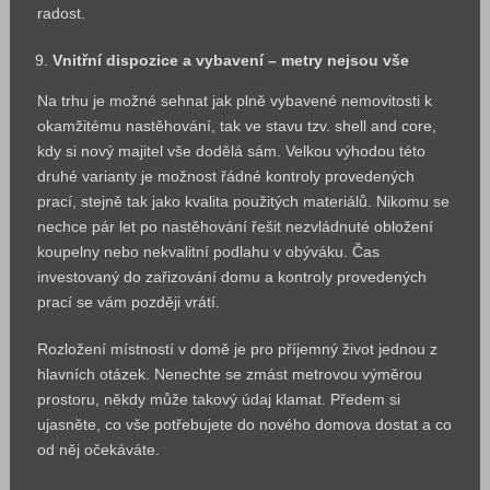
radost.
Vnitřní dispozice a vybavení – metry nejsou vše
Na trhu je možné sehnat jak plně vybavené nemovitosti k
okamžitému nastěhování, tak ve stavu tzv. shell and core,
kdy si nový majitel vše dodělá sám. Velkou výhodou této
druhé varianty je možnost řádné kontroly provedených
prací, stejně tak jako kvalita použitých materiálů. Nikomu se
nechce pár let po nastěhování řešit nezvládnuté obložení
koupelny nebo nekvalitní podlahu v obýváku. Čas
investovaný do zařizování domu a kontroly provedených
prací se vám později vrátí.
Rozložení místností v domě je pro příjemný život jednou z
hlavních otázek. Nenechte se zmást metrovou výměrou
prostoru, někdy může takový údaj klamat. Předem si
ujasněte, co vše potřebujete do nového domova dostat a co
od něj očekáváte.