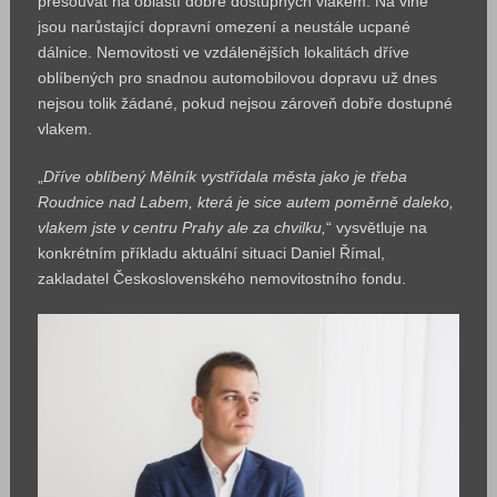
přesouvat na oblastí dobře dostupných vlakem. Na vině
jsou narůstající dopravní omezení a neustále ucpané
dálnice. Nemovitosti ve vzdálenějších lokalitách dříve
oblíbených pro snadnou automobilovou dopravu už dnes
nejsou tolik žádané, pokud nejsou zároveň dobře dostupné
vlakem.
„
Dříve oblíbený Mělník vystřídala města jako je třeba
Roudnice nad Labem, která je sice autem poměrně daleko,
vlakem jste v centru Prahy ale za chvilku,
“ vysvětluje na
konkrétním příkladu aktuální situaci Daniel Římal,
zakladatel Československého nemovitostního fondu.