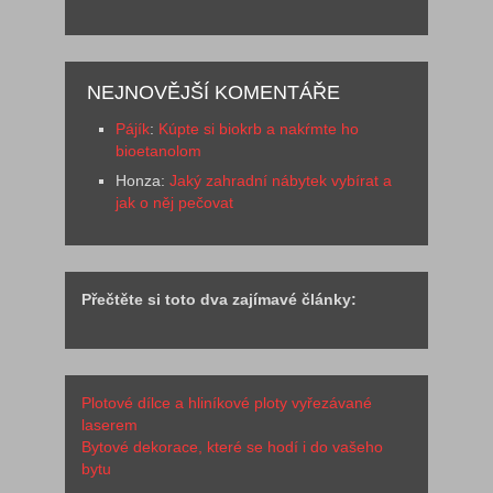
NEJNOVĚJŠÍ KOMENTÁŘE
Pájík
:
Kúpte si biokrb a nakŕmte ho
bioetanolom
Honza
:
Jaký zahradní nábytek vybírat a
jak o něj pečovat
Přečtěte si toto dva zajímavé články:
Plotové dílce a hliníkové ploty vyřezávané
laserem
Bytové dekorace, které se hodí i do vašeho
bytu