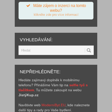
Máte zájem o inzerci na tomto
webu?
klikněte zde pro více informací
VYHLEDÁVÁNÍ:
NEPŘEHLÉDNĚTE:
Hledáte zajímavý doplněk k mobilnímu
telefonu? Přinášíme Vám tip na
selfie tyč s
tlačítkem
. Tu můžete zakoupit na webu
JistýKup.cz
Navštivte web
ModerníByt.EU
, kde naleznete
další tipy a rady pro Vaše bydlení.