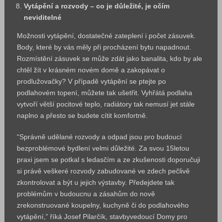
Vytápění a rozvody – co je důležité, je očím
neviditelné
Možnosti vytápění, dostatečné zateplení i počet zásuvek.
Body, které by vás měly při procházení bytu napadnout.
Rozmístění zásuvek se může zdát jako banalita, kdo by ale
chtěl žít v krásném novém domě a zakopávat o
prodlužovačky? V případě vytápění se ptejte po
podlahovém topení, můžete tak ušetřit. Vyhřátá podlaha
vytvoří větší pocitové teplo, radiátory tak nemusí jet stále
naplno a přesto se budete cítit komfortně.
“Správně udělané rozvody a odpad jsou pro budoucí
bezproblémové bydlení velmi důležité. Za svou 15letou
praxi jsem se potkal s ledasčím a ze zkušenosti doporučuji
si právě veškeré rozvody zabudované ve zdech pečlivě
zkontrolovat a být u jejich výstavby. Předejdete tak
problémům v budoucnu a zásahům do nově
zrekonstruované koupelny, kuchyně či do podlahového
vytápění,” říká Josef Pilarčík, stavbyvedoucí Domy pro