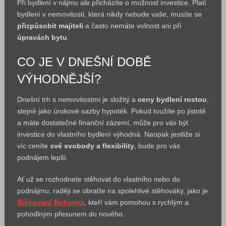
Při bydlení v nájmu ale přicházíte o možnost investice. Platí
bydlení v nemovitosti, která nikdy nebude vaše, musíte se
přizpůsobit majiteli
a často nemáte volnost ani při
úpravách bytu
.
CO JE V DNEŠNÍ DOBĚ
VÝHODNĚJŠÍ?
Dnešní trh s nemovitostmi je složitý a
ceny bydlení rostou
,
stejně jako úrokové sazby hypoték. Pokud toužíte po jistotě
a máte dostatečné finanční zázemí, může pro vás být
investice do vlastního bydlení výhodná. Naopak jestliže si
víc ceníte
své svobody a flexibility
, bude pro vás
podnájem lepší.
Ať už se rozhodnete stěhovat do vlastního nebo do
podnájmu, raději se obraťte na spolehlivé stěhováky, jako je
Stěhování Bohemia
, kteří vám pomohou s rychlým a
pohodlným přesunem do nového.