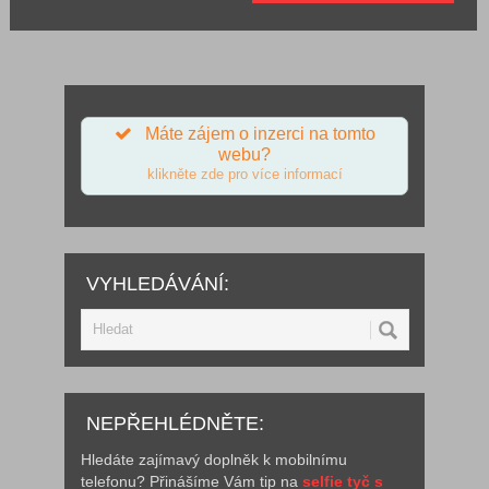
Máte zájem o inzerci na tomto
webu?
klikněte zde pro více informací
VYHLEDÁVÁNÍ:
NEPŘEHLÉDNĚTE:
Hledáte zajímavý doplněk k mobilnímu
telefonu? Přinášíme Vám tip na
selfie tyč s