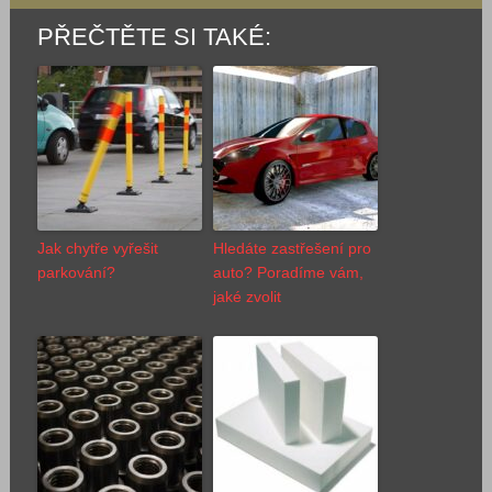
PŘEČTĚTE SI TAKÉ:
Jak chytře vyřešit
Hledáte zastřešení pro
parkování?
auto? Poradíme vám,
jaké zvolit