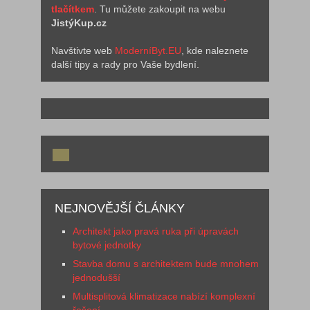
tlačítkem
. Tu můžete zakoupit na webu
JistýKup.cz
Navštivte web
ModerníByt.EU
, kde naleznete
další tipy a rady pro Vaše bydlení.
NEJNOVĚJŠÍ ČLÁNKY
Architekt jako pravá ruka při úpravách
bytové jednotky
Stavba domu s architektem bude mnohem
jednodušší
Multisplitová klimatizace nabízí komplexní
řešení