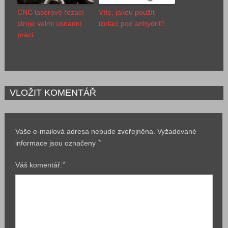
CNC laserové řezací
Víte, jakou použít
stroje velmi usnadní
izolaci pod anhydrit?
práci
VLOŽIT KOMENTÁŘ
Vaše e-mailová adresa nebude zveřejněna.
Vyžadované
*
informace jsou označeny
*
Váš komentář: