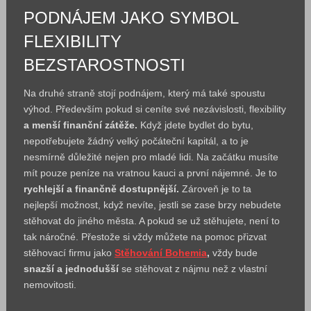
PODNÁJEM JAKO SYMBOL
FLEXIBILITY
BEZSTAROSTNOSTI
Na druhé straně stojí podnájem, který má také spoustu
výhod. Především pokud si ceníte své nezávislosti, flexibility
a menší finanční zátěže.
Když jdete bydlet do bytu,
nepotřebujete žádný velký počáteční kapitál, a to je
nesmírně důležité nejen pro mladé lidi. Na začátku musíte
mít pouze peníze na vratnou kauci a první nájemné. Je to
rychlejší a finančně dostupnější.
Zároveň je to ta
nejlepší možnost, když nevíte, jestli se zase brzy nebudete
stěhovat do jiného města. A pokud se už stěhujete, není to
tak náročné. Přestože si vždy můžete na pomoc přizvat
stěhovací firmu jako
Stěhování Bohemia
,
vždy bude
snazší a jednodušší
se stěhovat z nájmu než z vlastní
nemovitosti.