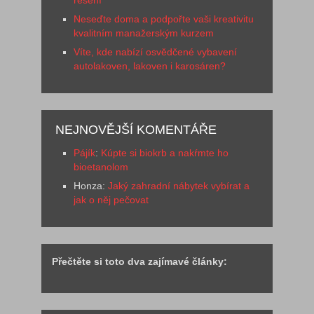
Neseďte doma a podpořte vaši kreativitu
kvalitním manažerským kurzem
Víte, kde nabízí osvědčené vybavení
autolakoven, lakoven i karosáren?
NEJNOVĚJŠÍ KOMENTÁŘE
Pájík
:
Kúpte si biokrb a nakŕmte ho
bioetanolom
Honza
:
Jaký zahradní nábytek vybírat a
jak o něj pečovat
Přečtěte si toto dva zajímavé články: