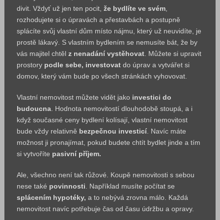
divit. Vždyť už jen ten pocit,
že bydlíte ve svém
,
rozhodujete si o úpravách a přestavbách a postupně
splácíte svůj vlastní dům místo nájmu, který už neuvidíte, je
prostě lákavý. S vlastním bydlením se nemusíte bát, že by
vás majitel chtěl
z nenadání vystěhovat
. Můžete si upravit
prostory
podle sebe, investovat
do úprav a vytvářet si
domov, který vám bude po všech stránkách vyhovovat.
Vlastní nemovitost můžete vidět jako
investici do
budoucna
. Hodnota nemovitostí dlouhodobě stoupá, a i
když současné ceny bydlení kolísají, vlastní nemovitost
bude vždy relativně
bezpečnou investicí
. Navíc máte
možnost ji pronajímat, pokud budete chtít bydlet jinde a tím
si vytvoříte
pasivní příjem.
Ale, všechno není tak růžové. Koupě nemovitosti s sebou
nese také
povinnosti
. Například musíte počítat se
splácením hypotéky,
a to nebývá zrovna málo. Každá
nemovitost navíc potřebuje čas od času údržbu a opravy.