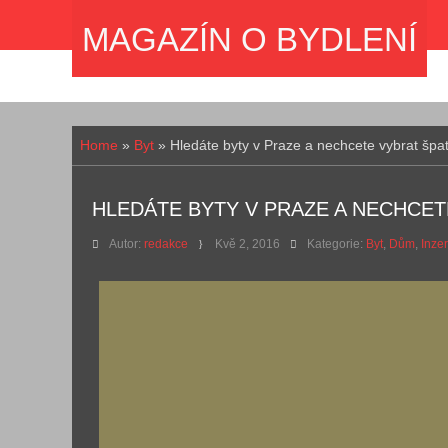
MAGAZÍN O BYDLENÍ
Home
»
Byt
»
Hledáte byty v Praze a nechcete vybrat šp
HLEDÁTE BYTY V PRAZE A NECHCET
Autor:
redakce
Kvě 2, 2016
Kategorie:
Byt
,
Dům
,
Inze