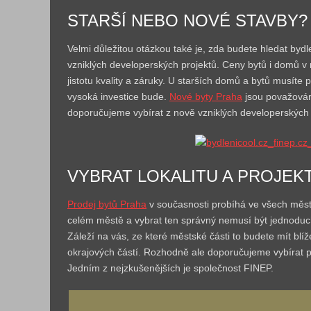
STARŠÍ NEBO NOVÉ STAVBY?
Velmi důležitou otázkou také je, zda budete hledat by
vzniklých developerských projektů. Ceny bytů i domů v 
jistotu kvality a záruky. U starších domů a bytů musíte
vysoká investice bude.
Nové byty Praha
jsou považovány
doporučujeme vybírat z nově vzniklých developerských 
VYBRAT LOKALITU A PROJE
Prodej bytů Praha
v současnosti probíhá ve všech městs
celém městě a vybrat ten správný nemusí být jednoduché
Záleží na vás, ze které městské části to budete mít blí
okrajových částí. Rozhodně ale doporučujeme vybírat p
Jedním z nejzkušenějších je společnost FINEP.