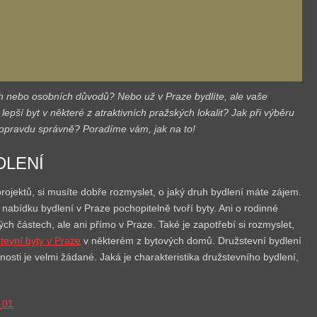
ch nebo osobních důvodů? Nebo už v Praze bydlíte, ale vaše
lepší byt v některé z atraktivních pražských lokalit? Jak při výběru
t opravdu správně? Poradíme vám, jak na to!
DLENÍ
jektů, si musíte dobře rozmyslet, o jaký druh bydlení máte zájem.
nabídku bydlení v Praze pochopitelně tvoří byty. Ani o rodinné
ch částech, ale ani přímo v Praze. Také je zapotřebí si rozmyslet,
tevní byty v Praze
v některém z bytových domů. Družstevní bydlení
osti je velmi žádané. Jaká je charakteristika družstevního bydlení,