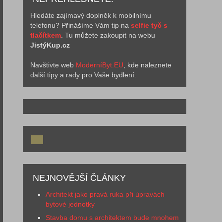
Hledáte zajímavý doplněk k mobilnímu
telefonu? Přinášíme Vám tip na
selfie tyč s
tlačítkem
. Tu můžete zakoupit na webu
JistýKup.cz
Navštivte web
ModerníByt.EU
, kde naleznete
další tipy a rady pro Vaše bydlení.
NEJNOVĚJŠÍ ČLÁNKY
Architekt jako pravá ruka při úpravách
bytové jednotky
Stavba domu s architektem bude mnohem