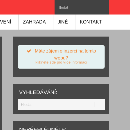
VENÍ
ZAHRADA
JINÉ
KONTAKT
Máte zájem o inzerci na tomto
webu?
klikněte zde pro více informací
VYHLEDÁVÁNÍ:
NEPŘEHLÉDNĚTE: