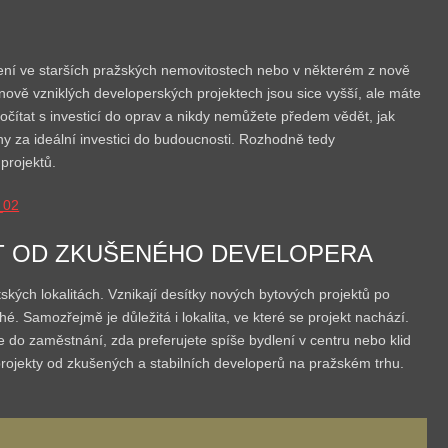
dlení ve starších pražských nemovitostech nebo v některém z nově
nově vzniklých developerských projektech jsou sice vyšší, ale máte
 počítat s investicí do oprav a nikdy nemůžete předem vědět, jak
 za ideální investici do budoucnosti. Rozhodně tedy
projektů.
KT OD ZKUŠENÉHO DEVELOPERA
kých lokalitách. Vznikají desítky nových bytových projektů po
. Samozřejmě je důležitá i lokalita, ve které se projekt nachází.
že do zaměstnání, zda preferujete spíše bydlení v centru nebo klid
rojekty od zkušených a stabilních developerů na pražském trhu.