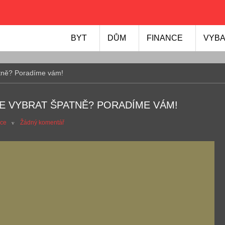
BYT
DŮM
FINANCE
VYBA
atně? Poradíme vám!
E VYBRAT ŠPATNĚ? PORADÍME VÁM!
rce
Žádný komentář