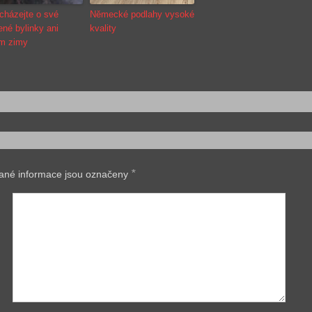
cházejte o své
Německé podlahy vysoké
ené bylinky ani
kvality
m zimy
*
ané informace jsou označeny