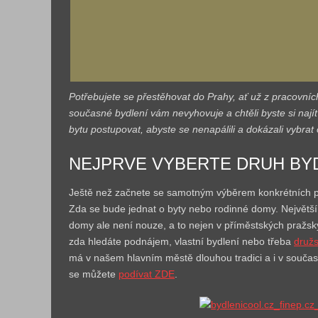
Potřebujete se přestěhovat do Prahy, ať už z pracovní
současné bydlení vám nevyhovuje a chtěli byste si najít 
bytu postupovat, abyste se nenapálili a dokázali vybra
NEJPRVE VYBERTE DRUH BY
Ještě než začnete se samotným výběrem konkrétních pro
Zda se bude jednat o byty nebo rodinné domy. Největší 
domy ale není nouze, a to nejen v příměstských pražský
zda hledáte podnájem, vlastní bydlení nebo třeba
družs
má v našem hlavním městě dlouhou tradici a i v současn
se můžete
podívat ZDE
.