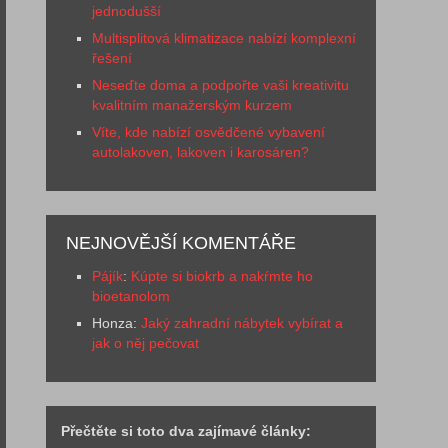
jednodušší
Multisplitová klimatizace nabízí komplexní
řešení
Neseďte doma a podpořte vaši kreativitu
kvalitním manažerským kurzem
Víte, kde nabízí osvědčené vybavení
autolakoven, lakoven i karosáren?
NEJNOVĚJŠÍ KOMENTÁŘE
Pájík
:
Kúpte si biokrb a nakŕmte ho
bioetanolom
Honza
:
Jaký zahradní nábytek vybírat a
jak o něj pečovat
Přečtěte si toto dva zajímavé články: